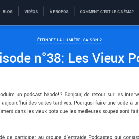
BLOG
VIDÉOS
À PROPOS
COMMENT C’EST LE CINÉMA?
ÉTEINDEZ LA LUMIÈRE
,
SAISON 2
isode n°38: Les Vieux P
roduire un podcast hebdo!? Bonjour, de retour sur les inter
s aujourd’hui des suites tardives. Pourquoi faire une suite à u
aiment dans les vieux pots que les meilleures soupes sont fai
é de participer au groupe d’entraide Podcasteo qui consist