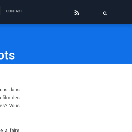
CONTACT
RSS
0
0
ots
webs dans
n film des
tes? Vous
e a faire