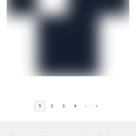
1
2
3
4
›
»