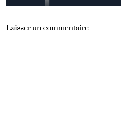
ÉTEINDEZ LA LUMIÈRE
,
LE COMEBACK
,
PODCAST
Episode n°80: Le 80ème épisode
Laisser un commentaire