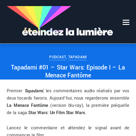
0
0
ÉTEINDEZ LA LUMIÈRE
20 OCTOBRE 2018
PODCAST
,
TAPADAMI
Tapadami #01 – Star Wars: Episode I – La
Menace Fantôme
Premier
Tapadami
, les commentaires audio réalisés par vos
deux tocards favoris. Aujourd’hui, nous regarderons ensemble
La Menace Fantôme
(version blu-ray), la première préquelle
de la saga
Star Wars: Un Film Star Wars
.
Lancez le commentaire et attendez le signal avant de
commencer le film.