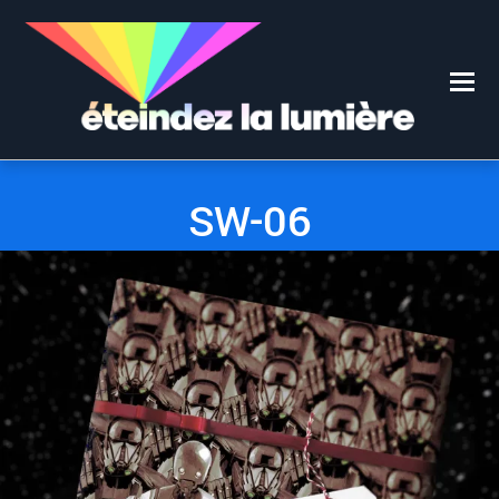
0
0
14 DÉCEMBRE 2019
SW-06