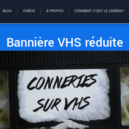
BLOG
VIDÉOS
À PROPOS
COMMENT C’EST LE CINÉMA?
Bannière VHS réduite