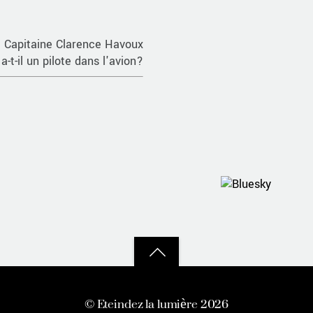
Capitaine Clarence Havoux
 a-t-il un pilote dans l'avion?
Back
to
©
Eteindez la lumière
2026
top