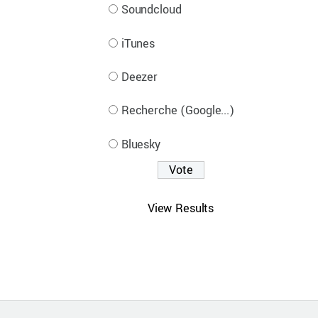
Soundcloud
iTunes
Deezer
Recherche (Google...)
Bluesky
View Results