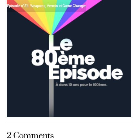
Episode n°81: Weapons, Vermis et Game Changer
ÉTEINDEZ LA LUMIÈRE
,
LE COMEBACK
,
PODCAST
2 Comments
Episode n°80: Le 80ème épisode