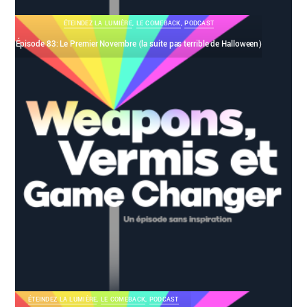
ÉTEINDEZ LA LUMIÈRE
,
LE COMEBACK
,
PODCAST
Épisode 83: Le Premier Novembre (la suite pas terrible de Halloween)
ÉTEINDEZ LA LUMIÈRE
,
LE COMEBACK
,
PODCAST