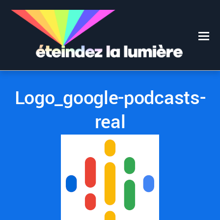
0
0
21 JANVIER 2020
Logo_google-podcasts-
real