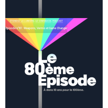
ÉTEINDEZ LA LUMIÈRE
,
LE COMEBACK
,
PODCAST
Episode n°81: Weapons, Vermis et Game Changer