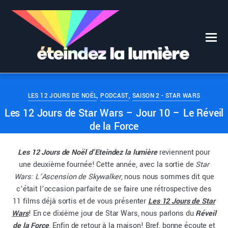
0
0
ÉTEINDEZ LA LUMIÈRE
23 DÉCEMBRE 2019
LES 12 JOURS DE NOËL
,
PODCAST
,
SAISON 2 - STAR WARS
Les 12 Jours de Star Wars – Jour 10 – Le Réveil
de la Force
Les 12 Jours de Noël d’Eteindez la lumière
reviennent pour
une deuxième fournée! Cette année, avec la sortie de
Star
Wars: L’Ascension de Skywalker
, nous nous sommes dit que
c’était l’occasion parfaite de se faire une rétrospective des
11 films déjà sortis et de vous présenter
Les 12 Jours de Star
Wars
! En ce dixième jour de Star Wars, nous parlons du
Réveil
de la Force
. Enfin de retour à la maison! Bref, bonne écoute et