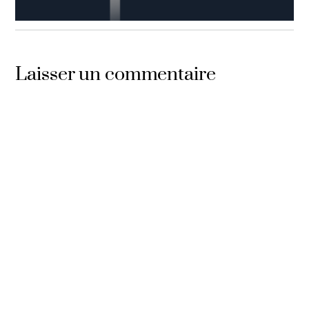
ÉTEINDEZ LA LUMIÈRE
,
LE COMEBACK
,
PODCAST
Episode n°80: Le 80ème épisode
Laisser un commentaire