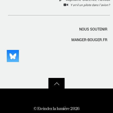
Y a-t-il un pilote dans l'avion?
NOUS SOUTENIR
MANGER-BOUGER.FR
Back
to
top
©
Eteindez la lumière
2026