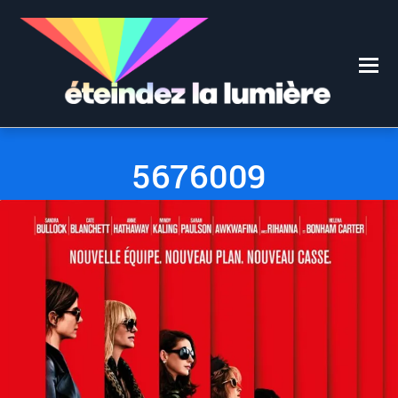
0
0
6 JUILLET 2018
5676009