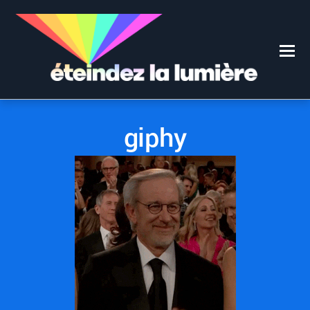
0
0
1 FÉVRIER 2018
giphy