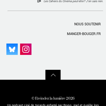
Les Cahiers du Cinéma peut-être? J'en sais rien.
NOUS SOUTENIR
MANGER-BOUGER.FR
Back
to
top
©
Eteindez la lumière
2026
Un podcast ciné de tocards enfanté par Bruno, Joel et Aurélie lors