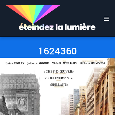
0
0
22 NOVEMBRE 2017
1624360