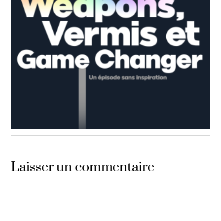
ÉTEINDEZ LA LUMIÈRE
,
LE COMEBACK
,
PODCAST
Episode n°81: Weapons, Vermis et Game Changer
Laisser un commentaire