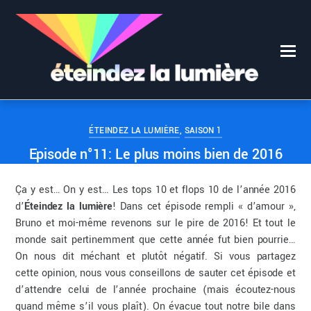
0
0
ÉTEINDEZ LA LUMIÈRE
9 JANVIER 2017
ÉTEINDEZ LA LUMIÈRE
,
SAISON 1
Episode n°11: Le plus moins bien de 2016
Ça y est… On y est… Les tops 10 et flops 10 de l’année 2016
d’
Éteindez la lumière
! Dans cet épisode rempli « d’amour »,
Bruno et moi-même revenons sur le pire de 2016! Et tout le
monde sait pertinemment que cette année fut bien pourrie…
On nous dit méchant et plutôt négatif. Si vous partagez
cette opinion, nous vous conseillons de sauter cet épisode et
d’attendre celui de l’année prochaine (mais écoutez-nous
quand même s’il vous plaît). On évacue tout notre bile dans