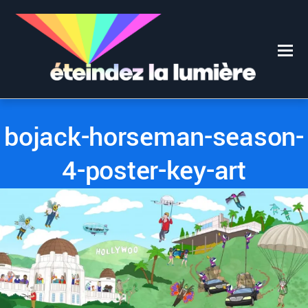
0
0
13 SEPTEMBRE 2017
bojack-horseman-season-
4-poster-key-art