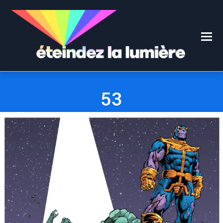
0
0
9 MAI 2018
53