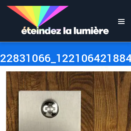
0
0
25 OCTOBRE 2017
22831066_122106421884