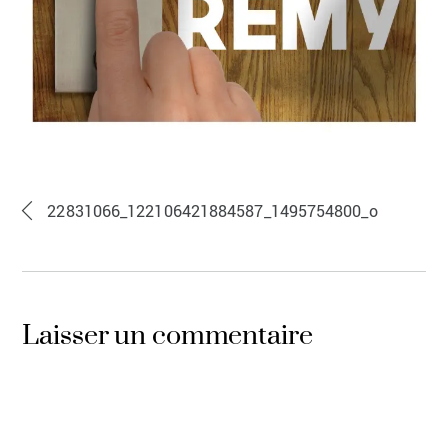
22831066_122106421884587_1495754800_o
Laisser un commentaire