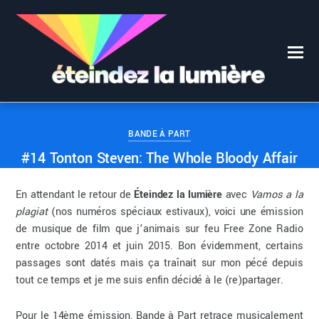
0
0
GIZMOPEDIA
24 JUILLET 2017
BANDE À PART
#14 Tonton Steven: The Whole Bloody Affair
En attendant le retour de
Éteindez la lumière
avec
Vamos a la
plagiat
(nos numéros spéciaux estivaux), voici une émission
de musique de film que j’animais sur feu Free Zone Radio
entre octobre 2014 et juin 2015. Bon évidemment, certains
passages sont datés mais ça traînait sur mon pécé depuis
tout ce temps et je me suis enfin décidé à le (re)partager.
Pour le 14ème émission, Bande à Part retrace musicalement