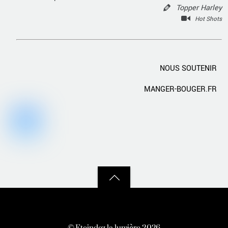
Topper Harley
Hot Shots
NOUS SOUTENIR
MANGER-BOUGER.FR
Back
to
top
©
Eteindez la lumière
2026