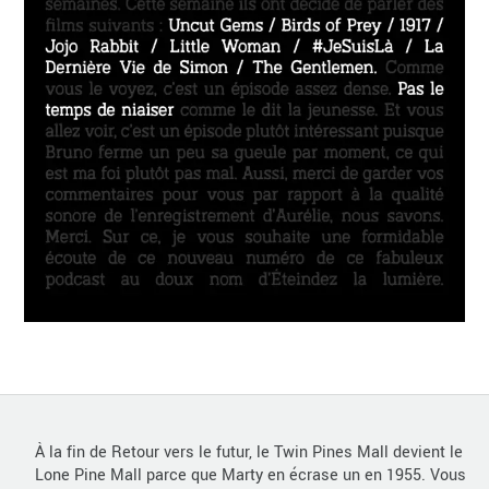
À la fin de Retour vers le futur, le Twin Pines Mall devient le
Lone Pine Mall parce que Marty en écrase un en 1955. Vous