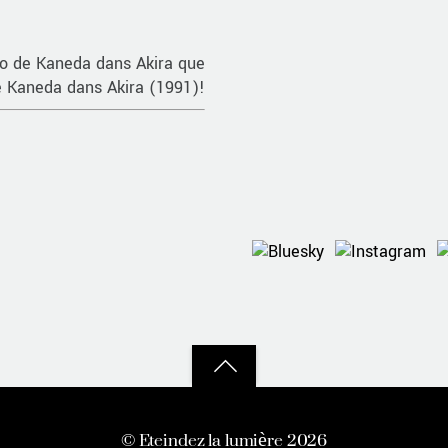
to de Kaneda dans Akira que
e Kaneda dans Akira (1991)!
Back
to
©
Eteindez la lumière
2026