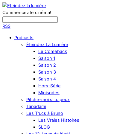
Commencez le cinéma!
RSS
Podcasts
Éteindez La Lumière
Le Comeback
Saison 1
Saison 2
Saison 3
Saison 4
Hors-Série
Minisodes
Pitche-moi si tu peux
Tapadami
Les Trucs à Bruno
Les Vraies Histoires
SLOG
Les 12 Jours de Noël