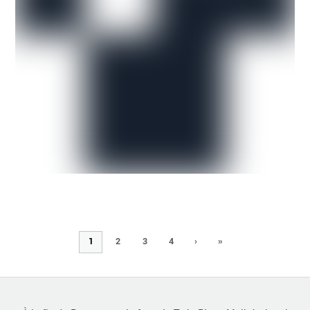
1
2
3
4
›
»