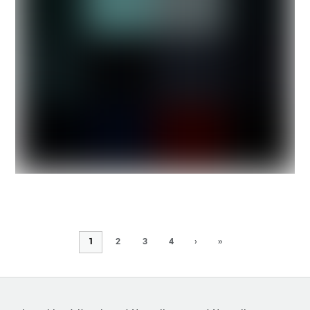
1
2
3
4
›
»