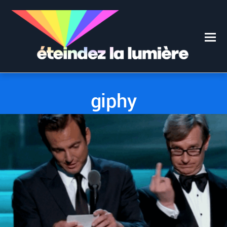
0
0
29 NOVEMBRE 2017
giphy